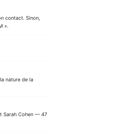
on contact. Sinon,
M ».
la nature de la
et Sarah Cohen — 47