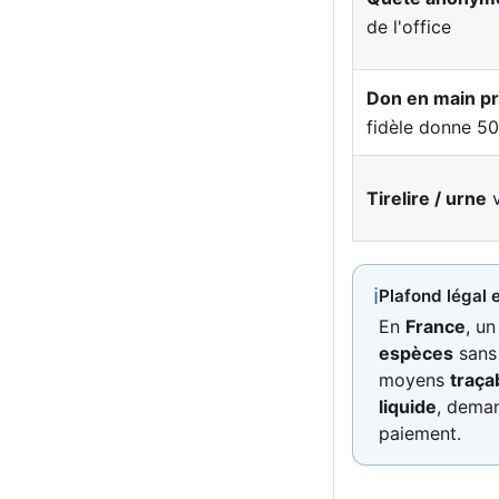
de l'office
Don en main p
fidèle donne 50
Tirelire / urne
v
ℹ
Plafond légal 
En
France
, un
espèces
sans 
moyens
traça
liquide
, deman
paiement.