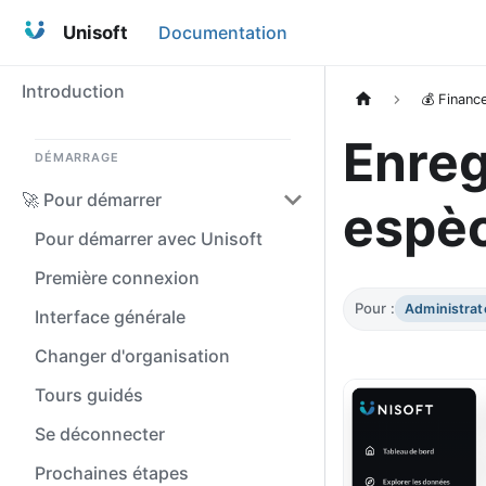
Unisoft
Documentation
Introduction
💰 Financ
Enreg
DÉMARRAGE
🚀 Pour démarrer
espè
Pour démarrer avec Unisoft
Première connexion
Pour :
Administrat
Interface générale
Changer d'organisation
Tours guidés
Se déconnecter
Prochaines étapes