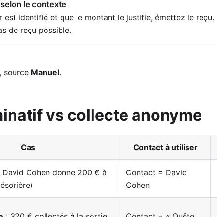
 selon le contexte
r est identifié et que le montant le justifie, émettez le reçu.
s de reçu possible.
, source
Manuel
.
inatif vs collecte anonyme
Cas
Contact à utiliser
 David Cohen donne 200 € à
Contact = David
ésorière)
Cohen
e
: 320 € collectés à la sortie
Contact = « Quête