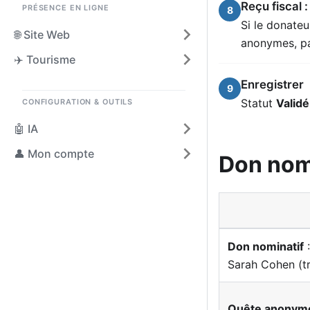
Reçu fiscal :
PRÉSENCE EN LIGNE
8
Si le donateu
🌐 Site Web
anonymes, pa
✈️ Tourisme
Enregistrer
9
Statut
Validé
CONFIGURATION & OUTILS
🤖 IA
👤 Mon compte
Don nom
Don nominatif
:
Sarah Cohen (tr
Quête anonym