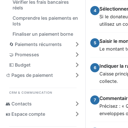
Vérifier les frais bancaires
réels
Sélectionner
4
Si le donateu
Comprendre les paiements en
lots
utilisez un 
Finaliser un paiement borne
Saisir le mo
5
🔄 Paiements récurrents
Le montant to
🤝 Promesses
💵 Budget
Indiquer la 
6
Caisse princi
🎨 Pages de paiement
collecte.
CRM & COMMUNICATION
Commentaire
7
👥 Contacts
Précisez : «
enveloppes o
🪪 Espace compte