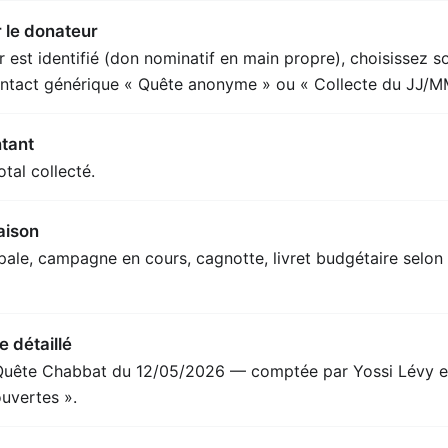
 le donateur
r est identifié (don nominatif en main propre), choisissez s
contact générique « Quête anonyme » ou « Collecte du JJ/M
ntant
tal collecté.
raison
pale, campagne en cours, cagnotte, livret budgétaire selon 
 détaillé
 Quête Chabbat du 12/05/2026 — comptée par Yossi Lévy 
uvertes ».