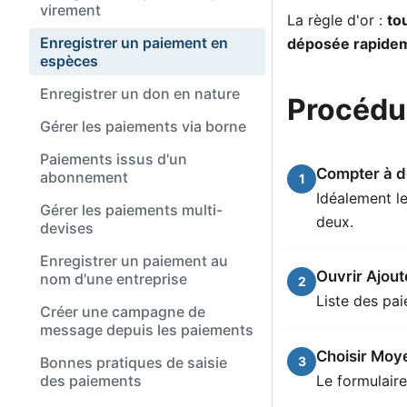
virement
La règle d'or :
to
Enregistrer un paiement en
déposée rapide
espèces
Enregistrer un don en nature
Procédur
Gérer les paiements via borne
Paiements issus d'un
Compter à d
abonnement
1
Idéalement le
Gérer les paiements multi-
deux.
devises
Enregistrer un paiement au
Ouvrir Ajou
nom d'une entreprise
2
Liste des p
Créer une campagne de
message depuis les paiements
Choisir Moy
3
Bonnes pratiques de saisie
Le formulaire
des paiements