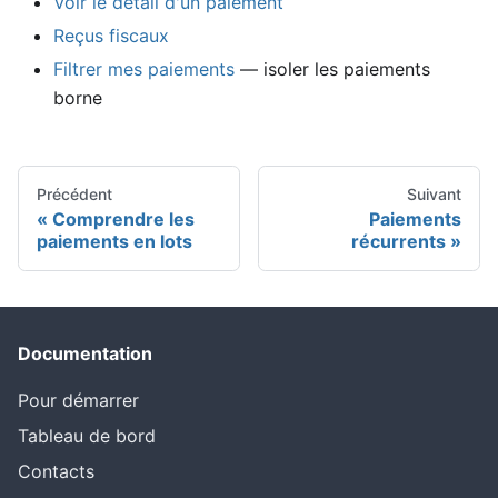
Voir le détail d'un paiement
Reçus fiscaux
Filtrer mes paiements
— isoler les paiements
borne
Précédent
Suivant
Comprendre les
Paiements
paiements en lots
récurrents
Documentation
Pour démarrer
Tableau de bord
Contacts