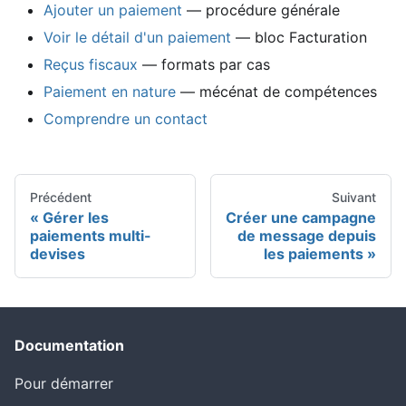
Ajouter un paiement
— procédure générale
Voir le détail d'un paiement
— bloc Facturation
Reçus fiscaux
— formats par cas
Paiement en nature
— mécénat de compétences
Comprendre un contact
Précédent
Suivant
Gérer les
Créer une campagne
paiements multi-
de message depuis
devises
les paiements
Documentation
Pour démarrer