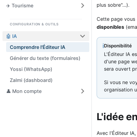
plus sobre"…).
✈️ Tourisme
Cette page vous
CONFIGURATION & OUTILS
disponibles
(emai
🤖 IA
ℹ
Disponibilité
Comprendre l'Éditeur IA
L'Éditeur IA e
Générer du texte (formulaires)
d'une page we
sera ouvert pr
Yossi (WhatsApp)
Zalmi (dashboard)
Si vous ne voy
organisation u
👤 Mon compte
L'idée e
Avec l'Éditeur IA