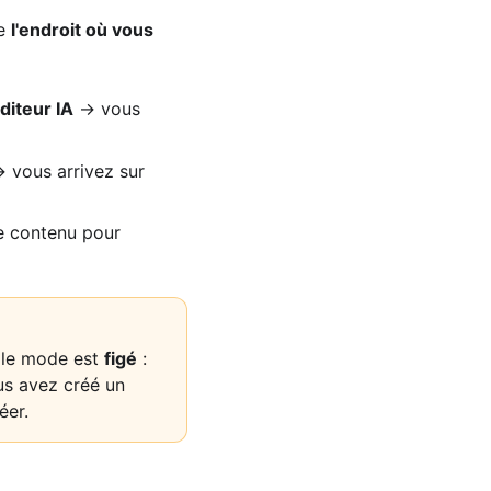
de
l'endroit où vous
diteur IA
→ vous
 vous arrivez sur
de contenu pour
 le mode est
figé
:
ous avez créé un
éer.