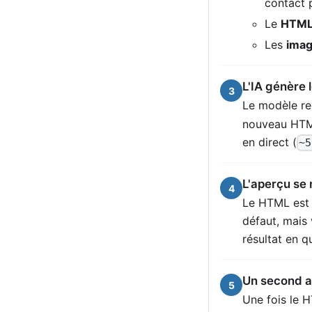
contact p
Le
HTML 
Les
ima
L'IA génère
3
Le modèle reç
nouveau HTM
en direct (
~5
L'aperçu se 
4
Le HTML est 
défaut, mais 
résultat en 
Un second a
5
Une fois le 