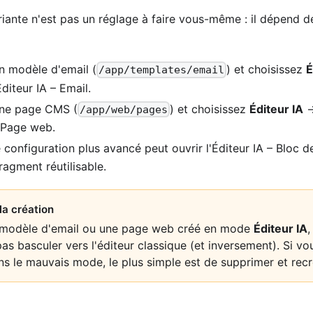
riante n'est pas un réglage à faire vous-même : il dépend 
n modèle d'email (
) et choisissez
É
/app/templates/email
Éditeur IA – Email.
une page CMS (
) et choisissez
Éditeur IA
→
/app/web/pages
– Page web.
configuration plus avancé peut ouvrir l'Éditeur IA – Bloc 
ragment réutilisable.
la création
 modèle d'email ou une page web créé en mode
Éditeur IA
,
as basculer vers l'éditeur classique (et inversement). Si v
ns le mauvais mode, le plus simple est de supprimer et recr