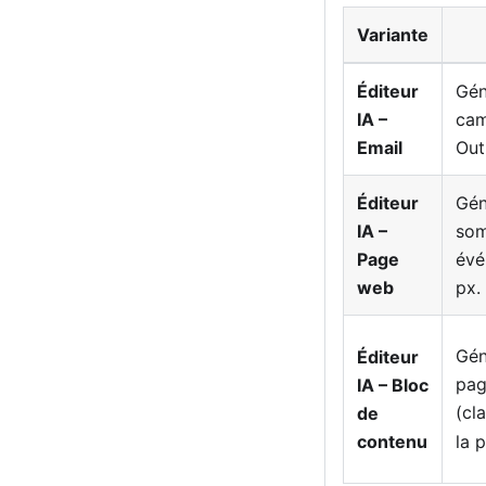
Variante
Éditeur
Gén
IA –
cam
Email
Out
Éditeur
Gén
IA –
som
Page
évé
web
px.
Gén
Éditeur
pag
IA – Bloc
(cl
de
la 
contenu