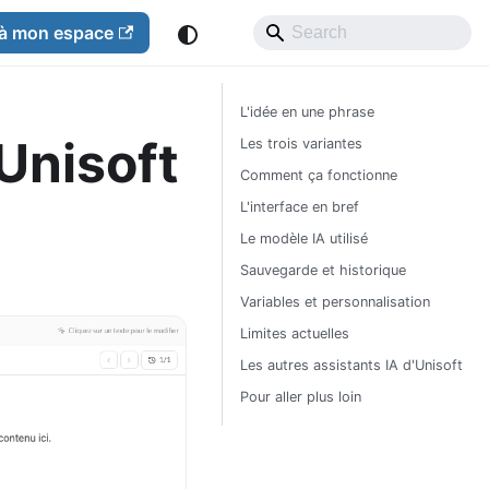
à mon espace
L'idée en une phrase
Unisoft
Les trois variantes
Comment ça fonctionne
L'interface en bref
Le modèle IA utilisé
Sauvegarde et historique
Variables et personnalisation
Limites actuelles
Les autres assistants IA d'Unisoft
Pour aller plus loin