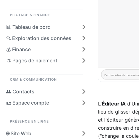
PILOTAGE & FINANCE
📊 Tableau de bord
🔍 Exploration des données
💰 Finance
🎨 Pages de paiement
CRM & COMMUNICATION
👥 Contacts
🪪 Espace compte
L'
Éditeur IA
d'Uni
lieu de glisser-d
et l'éditeur gén
PRÉSENCE EN LIGNE
construire en dir
🌐 Site Web
("change la coule