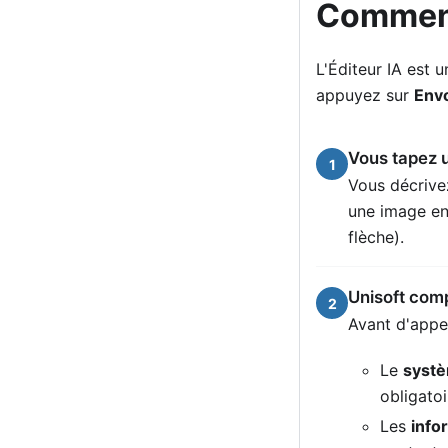
Comment
L'Éditeur IA est 
appuyez sur
Env
Vous tapez 
1
Vous décrive
une image en
flèche).
Unisoft com
2
Avant d'appel
Le
syst
obligatoi
Les
info