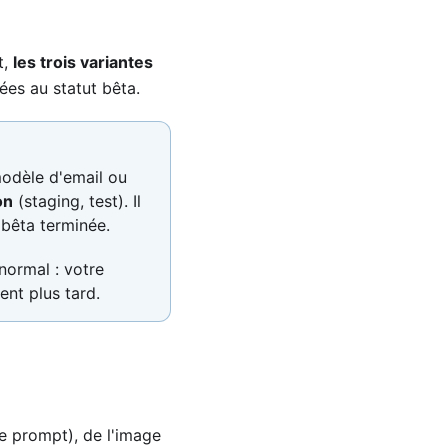
t,
les trois variantes
iées au statut bêta.
modèle d'email ou
on
(staging, test). Il
 bêta terminée.
normal : votre
ent plus tard.
re prompt), de l'image