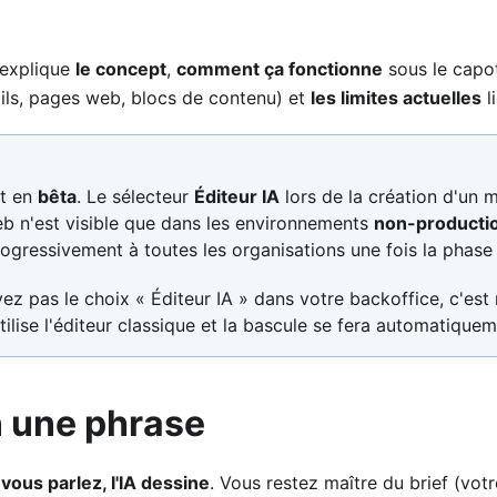
 explique
le concept
,
comment ça fonctionne
sous le capo
ls, pages web, blocs de contenu) et
les limites actuelles
l
st en
bêta
. Le sélecteur
Éditeur IA
lors de la création d'un 
b n'est visible que dans les environnements
non-producti
ogressivement à toutes les organisations une fois la phase
ez pas le choix « Éditeur IA » dans votre backoffice, c'est 
tilise l'éditeur classique et la bascule se fera automatiquem
n une phrase
,
vous parlez, l'IA dessine
. Vous restez maître du brief (vot