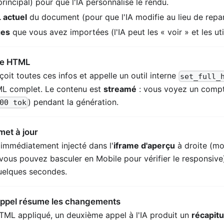
rincipal) pour que l'IA personnalise le rendu.
actuel
du document (pour que l'IA modifie au lieu de repar
ges
que vous avez importées (l'IA peut les « voir » et les uti
 le HTML
oit toutes ces infos et appelle un outil interne
set_full_
L complet. Le contenu est
streamé
: vous voyez un compt
) pendant la génération.
00 tok
met à jour
immédiatement injecté dans l'
iframe d'aperçu
à droite (m
vous pouvez basculer en Mobile pour vérifier le responsive
quelques secondes.
ppel résume les changements
HTML appliqué, un deuxième appel à l'IA produit un
récapitu