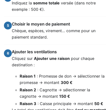
Indiquez la
somme totale
versée (dans notre
exemple : 500 €).
Choisir le moyen de paiement
5
Chèque, espèces, virement… comme pour un
paiement standard.
Ajouter les ventilations
6
Cliquez sur
Ajouter une raison
pour chaque
destination :
Raison 1
: Promesse de don → sélectionner la
promesse → montant
300 €
Raison 2
: Cagnotte → sélectionner la
cagnotte → montant
150 €
Raison 3
: Caisse principale → montant
50 €
Le total des ventilations doit être
égal au montant