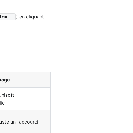
) en cliquant
id=...
kage
nisoft,
lic
juste un raccourci