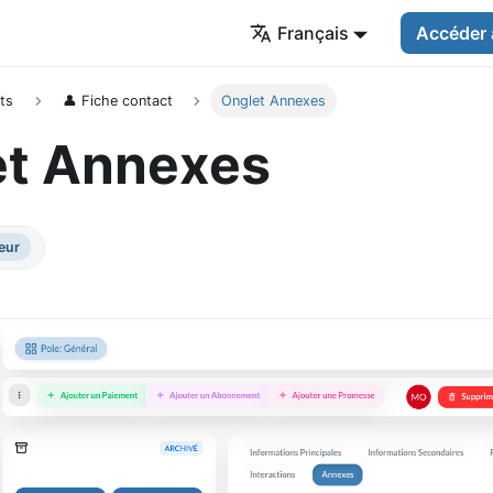
Français
Accéder 
ts
👤 Fiche contact
Onglet Annexes
et Annexes
eur