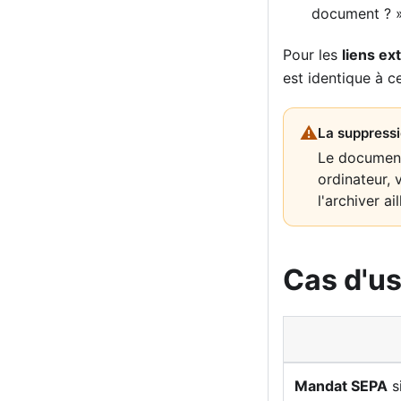
document ? »
Pour les
liens ex
est identique à c
⚠
La suppressi
Le document
ordinateur, 
l'archiver ail
Cas d'u
Mandat SEPA
s