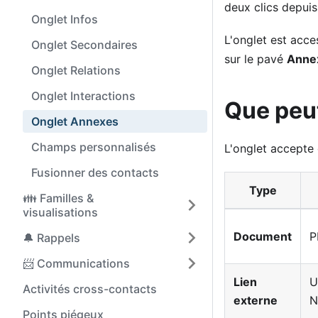
deux clics depuis
Onglet Infos
L'onglet est acce
Onglet Secondaires
sur le pavé
Anne
Onglet Relations
Onglet Interactions
Que peut
Onglet Annexes
Champs personnalisés
L'onglet accepte
Fusionner des contacts
Type
👪 Familles &
visualisations
Document
P
🔔 Rappels
📨 Communications
Lien
U
Activités cross-contacts
externe
N
Points piégeux