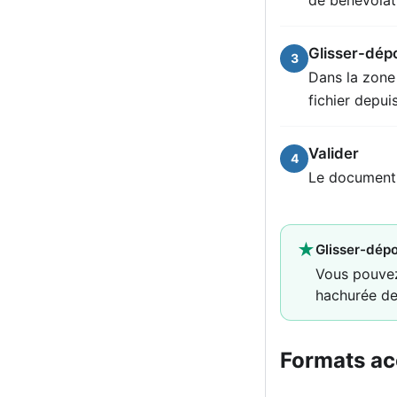
Glisser-dépo
3
Dans la zone
fichier depu
Valider
4
Le document e
★
Glisser-dép
Vous pouvez 
hachurée de 
Formats ac