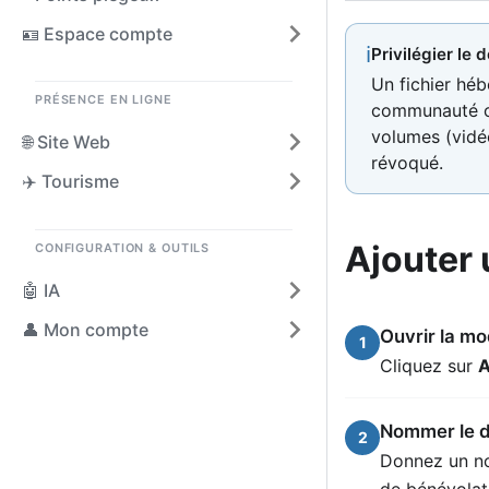
🪪 Espace compte
ℹ
Privilégier le 
Un fichier héb
PRÉSENCE EN LIGNE
communauté ou 
volumes (vidéo
🌐 Site Web
révoqué.
✈️ Tourisme
Ajouter
CONFIGURATION & OUTILS
🤖 IA
👤 Mon compte
Ouvrir la mo
1
Cliquez sur
A
Nommer le 
2
Donnez un nom
de bénévolat 